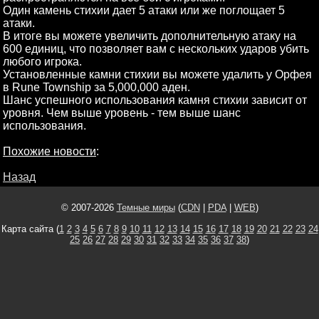
Один камень стихии дает 5 атаки или же поглощает 5
атаки.
В итоге вы можете увеличить дополнительную атаку на
600 единиц, что позволяет вам с нескольких ударов убить
любого игрока.
Установленные камни стихии вы можете удалить у Орфея
в Rune Township за 5,000,000 аден.
Шанс успешного использования камня стихии зависит от
уровня. Чем выше уровень - тем выше шанс
использования.
Похожие новости
:
Назад
© 2007-2026
Темные миры
(
CDN
|
PDA
|
WEB
)
Карта сайта (
1
2
3
4
5
6
7
8
9
10
11
12
13
14
15
16
17
18
19
20
21
22
23
24
25
26
27
28
29
30
31
32
33
34
35
36
37
38
)