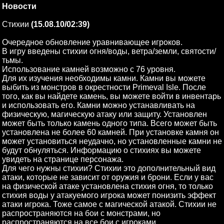
Новости
Стихии
(15.08.10/02:39)
Очередное обновление уравнивающее игроков.
В игру введены стихии огня/воды, ветра/земли, святости/
тьмы.
Использование камней возможно с 76 уровня.
Для их изучения необходимы камни. Камни вы можете
выбить из монстров в окрестности Primeval Isle. После
того, как вы найдете камень, вы можете войти в инвентарь
и использовать его. Камни можно устанавливать на
физическую, магическую атаку или защиту. Установлен
может быть только камень одного типа. Всего может быть
установлена не более 60 камней. При установке камня он
может установиться неудачно, но установленные камни не
будут обнуляться. Информацию о стихиях вы можете
увидеть на странице персонажа.
Для чего нужны стихии? Стихии это дополнительный вид
атаки, которые не зависит от оружия и брони. Если у вас
на физической атаке установлена стихия огня, то только
стихия воды у атакуемого игрока может понизить эффект
атаки игрока. Тоже самое с магической атакой. Стихии не
распространяются на бои с монстрами, но
распространяются на все бои с игроками.