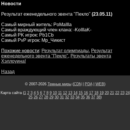
Новости
Результат еженедельного эвента "Пекло"
(23.05.11)
Самый мирный житель: PoMaIIIa
Самый враждующий член клана: -KoIIIaK-
Самый PK игрок: Pb1Cb
Самый PvP игрок: Мр_Чикист
Похожие новости
:
Результат олимпиады
,
Результат
еженедельного эвента "Пекло"
,
Результаты эвента
Хэллоуина!
Назад
© 2007-2026
Темные миры
(
CDN
|
PDA
|
WEB
)
Карта сайта (
1
2
3
4
5
6
7
8
9
10
11
12
13
14
15
16
17
18
19
20
21
22
23
24
25
26
27
28
29
30
31
32
33
34
35
36
37
38
)