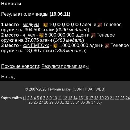
Новости
Результат олимпиады
(19.06.11)
1 место
-
медиум
-
10,000,000,000 аден и
Теневое
оружие на 304,500 атаки (
6090 медалей
)
2 место
-
я_чел
-
5,000,000,000 аден и
Теневое
оружие на 37,075 атаки (
1483 медали
)
3 место
-
xxNEMECxx
-
1,000,000,000 аден и
Теневое
оружие на 13,680 атаки (
1368 медалей
)
Похожие новости
:
Результат олимпиады
Назад
© 2007-2026
Темные миры
(
CDN
|
PDA
|
WEB
)
Карта сайта (
1
2
3
4
5
6
7
8
9
10
11
12
13
14
15
16
17
18
19
20
21
22
23
24
25
26
27
28
29
30
31
32
33
34
35
36
37
38
)