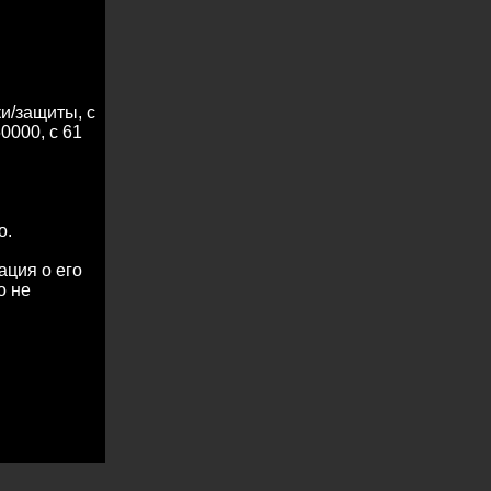
и/защиты, с
0000, с 61
о.
ация о его
о не