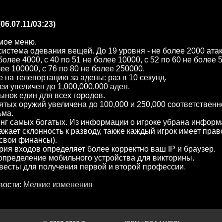
06.07.11/03:23)
мое меню.
истема одевания вещей. До 19 уровня - не более 2000 атак
более 4000, с 40 по 51 не более 10000, с 52 по 60 не более 5
лее 100000, с 76 по 80 не более 250000.
 на телепортацию за адены: раз в 10 секунд.
еи увеличен до 1,000,000,000 аден.
ынок един для всех городов.
ятых оружий увеличена до 100,000 и 250,000 соответственн
ьма.
нг самых богатых. Из информации о игроке убрана информ
ажает склонность к разводу, также каждый игрок имеет прав
свои финансы).
рия входов определяет более корректно ваш IP и браузер.
пределение мобильного устройства для викторины.
есты для получения первой и второй профессии.
вости
:
Мелкие изменения