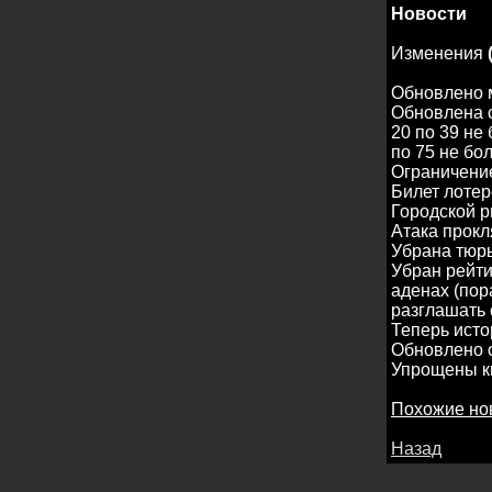
Новости
Изменения
(
Обновлено 
Обновлена с
20 по 39 не 
по 75 не бо
Ограничение
Билет лотер
Городской р
Атака прокл
Убрана тюр
Убран рейти
аденах (пор
разглашать 
Теперь исто
Обновлено о
Упрощены кв
Похожие но
Назад