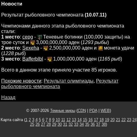
Новости
Результат рыболовного чемпионата
(10.07.11)
Чемпионами данного этапа рыболовного чемпионата
стали:
1 место
:
cepg
-
Теневые ботинки (100,000 защиты) на
трое суток и
3,000,000,000 аден (
1293 рыбы
)
2 место
:
Sexeha
-
2,500,000,000 аден и
монета удачи
(
1228 рыб
)
3 место
:
Bafferblbl
-
1,000,000,000 аден (
1165 рыб
)
Всего в данном этапе приняло участие 85 игроков.
Похожие новости
:
Результат олимпиады
,
Результат
рыболовного чемпионата
Назад
© 2007-2026
Темные миры
(
CDN
|
PDA
|
WEB
)
Карта сайта (
1
2
3
4
5
6
7
8
9
10
11
12
13
14
15
16
17
18
19
20
21
22
23
24
25
26
27
28
29
30
31
32
33
34
35
36
37
38
)