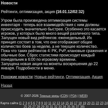
Новости
Рейтинги, оптимизация, акция
(16.01.12/02:32)
Утром была произведена оптимизация системы
инвентаря - теперь все взаимодействия с ним должны
происходить значительно быстрее. Особенно это касается
игроков, у которых было много вещей различного типа.
Запущен новый вид рейтингов: еженедельный. Их
принцип состоит в том, что они отображают общее
количество боев за неделю, а не текущее количество.
Пока что таких рейтингов 4: PK, PvP, клановые сражения и
обычные бои. Сброс статистики происходит каждый
понедельник в 6:00 по игровому времени.
Запущена новая акция на монеты воскрешения до 22
января. Подробности в меню.
Похожие новости
:
Новые рейтинги
,
Оптимизация
,
Акция
Назад
© 2007-2026
Темные миры
(
CDN
|
PDA
|
WEB
)
Карта сайта (
1
2
3
4
5
6
7
8
9
10
11
12
13
14
15
16
17
18
19
20
21
22
23
24
25
26
27
28
29
30
31
32
33
34
35
36
37
38
)