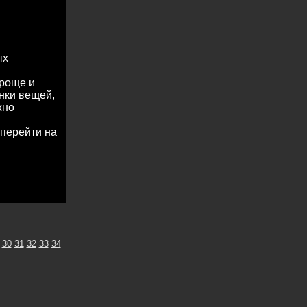
ых
проще и
нки вещей,
жно
 перейти на
30
31
32
33
34