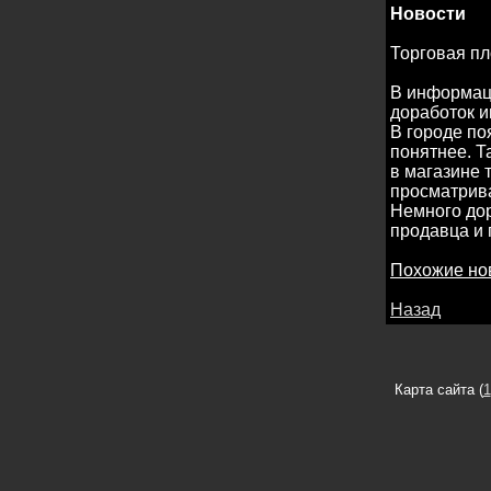
Новости
Торговая п
В информаци
доработок и
В городе по
понятнее. Т
в магазине 
просматрива
Немного дор
продавца и
Похожие но
Назад
Карта сайта (
1