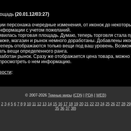
лощадь
(20.01.12/03:27)
и персонажа очередные изменения, от иконок до некотор
нформации с учетом пожеланий.
явилась торговая площадь. Думаю, теперь торговля стала 
акже, магазин и рынок немного доработаны. Добавлены ико
теперь отображаются только вещи под ваш уровень. Возмо
ть вещи определенного ранга.
аботан рынок. Сразу же отображается цена товара, можно
 просмотреть о нем информацию.
вости
:
© 2007-2026
Темные миры
(
CDN
|
PDA
|
WEB
)
2
3
4
5
6
7
8
9
10
11
12
13
14
15
16
17
18
19
20
21
22
23
24
25
26
27
28
29
35
36
37
38
)