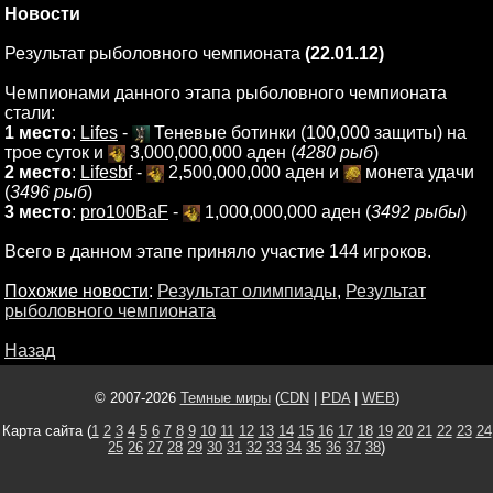
Новости
Результат рыболовного чемпионата
(22.01.12)
Чемпионами данного этапа рыболовного чемпионата
стали:
1 место
:
Lifes
-
Теневые ботинки (100,000 защиты) на
трое суток и
3,000,000,000 аден (
4280 рыб
)
2 место
:
Lifesbf
-
2,500,000,000 аден и
монета удачи
(
3496 рыб
)
3 место
:
pro100BaF
-
1,000,000,000 аден (
3492 рыбы
)
Всего в данном этапе приняло участие 144 игроков.
Похожие новости
:
Результат олимпиады
,
Результат
рыболовного чемпионата
Назад
© 2007-2026
Темные миры
(
CDN
|
PDA
|
WEB
)
Карта сайта (
1
2
3
4
5
6
7
8
9
10
11
12
13
14
15
16
17
18
19
20
21
22
23
24
25
26
27
28
29
30
31
32
33
34
35
36
37
38
)