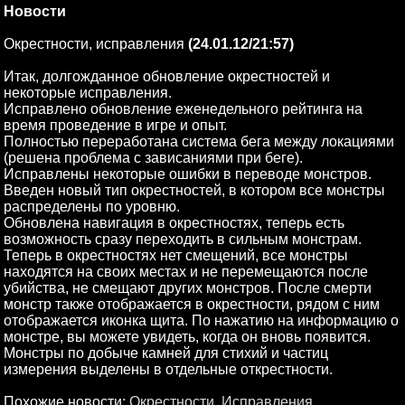
Новости
Окрестности, исправления
(24.01.12/21:57)
Итак, долгожданное обновление окрестностей и
некоторые исправления.
Исправлено обновление еженедельного рейтинга на
время проведение в игре и опыт.
Полностью переработана система бега между локациями
(решена проблема с зависаниями при беге).
Исправлены некоторые ошибки в переводе монстров.
Введен новый тип окрестностей, в котором все монстры
распределены по уровню.
Обновлена навигация в окрестностях, теперь есть
возможность сразу переходить в сильным монстрам.
Теперь в окрестностях нет смещений, все монстры
находятся на своих местах и не перемещаются после
убийства, не смещают других монстров. После смерти
монстр также отображается в окрестности, рядом с ним
отображается иконка щита. По нажатию на информацию о
монстре, вы можете увидеть, когда он вновь появится.
Монстры по добыче камней для стихий и частиц
измерения выделены в отдельные открестности.
Похожие новости
:
Окрестности
,
Исправления