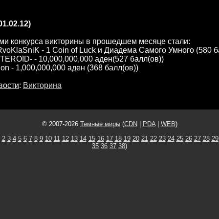
01.02.12)
ми конкурса викторины в прошедшем месяце стали:
RvoKlaSniK - 1 Coin of Luck и Диадема Самого Умного (580 б
STEROID- - 10,000,000,000 аден(527 балл(ов))
on - 1,000,000,000 аден (368 балл(ов))
вости
:
Викторина
© 2007-2026
Темные миры
(
CDN
|
PDA
|
WEB
)
2
3
4
5
6
7
8
9
10
11
12
13
14
15
16
17
18
19
20
21
22
23
24
25
26
27
28
29
35
36
37
38
)