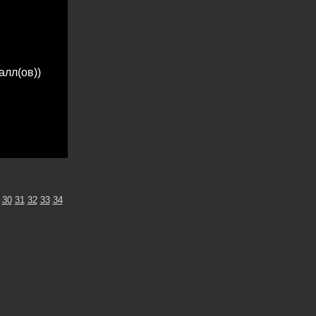
алл(ов))
30
31
32
33
34