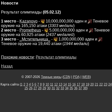
Новости
Результат олимпиады
(05.02.12)
1 место
-
Kazanovo
-
10,000,000,000 аден и
Теневое
оружие на 165,150 атаки (
3303 медали
)
2 место
-
Prometheus
-
5,000,000,000 аден и
Теневое
оружие на 60,925 атаки (
2437 медалей
)
3 место
-
_Мстительница_
-
1,000,000,000 аден и
Теневое оружие на 19,440 атаки (
1944 медали
)
Похожие новости
:
Результат олимпиады
Назад
© 2007-2026
Темные миры
(
CDN
|
PDA
|
WEB
)
Карта сайта (
1
2
3
4
5
6
7
8
9
10
11
12
13
14
15
16
17
18
19
20
21
22
23
24
25
26
27
28
29
30
31
32
33
34
35
36
37
38
)