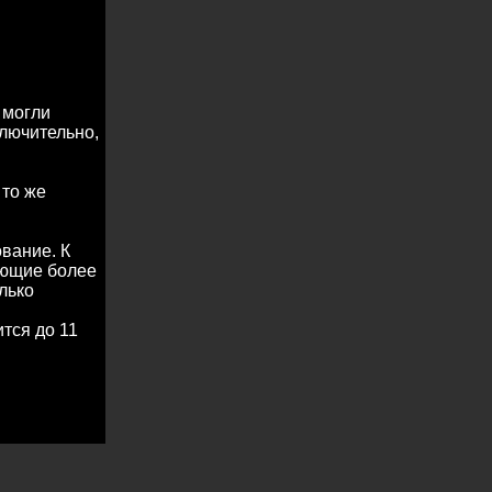
 могли
ключительно,
 то же
вание. К
ающие более
лько
ится до 11