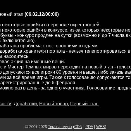
новый этап
(06.02.12/00:06)
 некоторые ошибки в переводе окрестностей.
некоторые ошибки в конкурсе, из-за которых некоторые не
 буквы - конкурс продлен на сутки (возможно и до 7 числа в
6 включительно).
работана проблема с посторонними входами.
оработка хранителя портала - нельзя телепортироваться в
вы находитесь.
овая акция на именные вещи.
с и Мистер Темных миров переходит на новый этап - голосо
 допускаются все игроки 80 уровня и выше, либо заказыв
ачи за всё время игры. Также к голосованию допускаются то
зарегистрированные до 6 февраля.
можно раз в день - за одного участника. Голосование продл
вости
:
Доработки
,
Новый товар
,
Первый этап
© 2007-2026
Темные миры
(
CDN
|
PDA
|
WEB
)