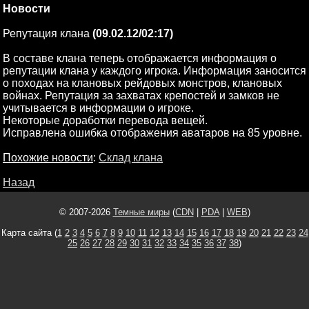
Новости
Репутация клана
(09.02.12/02:17)
В составе клана теперь отображается информация о
репутации клана у каждого игрока. Информация заносится
о походах на клановых рейдовых монстров, клановых
войнах. Репутация за захватах крепостей и замков не
учитывается в информации о игроке.
Некоторые доработки перевода вещей.
Исправлена ошибка отображения аватаров на 85 уровне.
Похожие новости
:
Склад клана
Назад
© 2007-2026
Темные миры
(
CDN
|
PDA
|
WEB
)
Карта сайта (
1
2
3
4
5
6
7
8
9
10
11
12
13
14
15
16
17
18
19
20
21
22
23
24
25
26
27
28
29
30
31
32
33
34
35
36
37
38
)