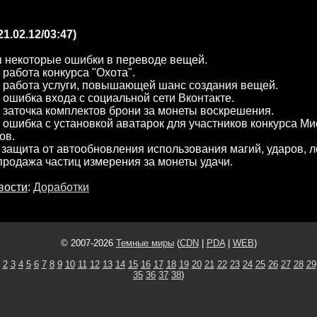
21.02.12/03:47)
 некоторые ошибки в переводе вещей.
работа конкурса "Охота".
 работа услуги, повышающей шанс создания вещей.
ошибка входа с социальной сети Вконтакте.
заточка комплектов брони за монеты воскрешения.
ошибка с установкой аватарок для участников конкурса Ми
ов.
защита от автообновления использования магий, ударов, 
родажа частиц измерения за монеты удачи.
вости
:
Доработки
© 2007-2026
Темные миры
(
CDN
|
PDA
|
WEB
)
2
3
4
5
6
7
8
9
10
11
12
13
14
15
16
17
18
19
20
21
22
23
24
25
26
27
28
29
35
36
37
38
)