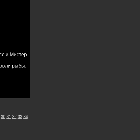
сс и Мистер
ловли рыбы.
30
31
32
33
34