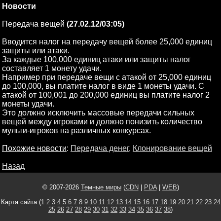
Новости
Передача вещей
(27.02.12/03:05)
Вводится налог на передачу вещей более 25,000 единиц
защиты или атаки.
За каждые 100,000 единиц атаки или защиты налог
составляет 1 монету удачи.
Например при передаче вещи с атакой от 25,000 единиц
до 100,000, вы платите налог в виде 1 монеты удачи. С
атакой от 100,001 до 200,000 единиц вы платите налог 2
монеты удачи.
Это должно исключить массовые передачи сильных
вещей между игроками и должно понизить количество
мульти-игроков на различных конкурсах.
Похожие новости
:
Передача денег
,
Клонирование вещей
Назад
© 2007-2026
Темные миры
(
CDN
|
PDA
|
WEB
)
Карта сайта (
1
2
3
4
5
6
7
8
9
10
11
12
13
14
15
16
17
18
19
20
21
22
23
24
25
26
27
28
29
30
31
32
33
34
35
36
37
38
)