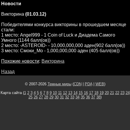
Новости
Викторина
(01.03.12)
Победителями конкурса викторины в прошедшем месяце
стали:
1 место: Angel999 - 1 Coin of Luck и Диадема Самого
Умного (1144 балл(ов))
2 место: -ASTEROID- - 10,000,000,000 аден(902 балл(ов))
3 место: Смоки_Мо - 1,000,000,000 аден (405 балл(ов))
Похожие новости
:
Викторина
Назад
© 2007-2026
Темные миры
(
CDN
|
PDA
|
WEB
)
Карта сайта (
1
2
3
4
5
6
7
8
9
10
11
12
13
14
15
16
17
18
19
20
21
22
23
24
25
26
27
28
29
30
31
32
33
34
35
36
37
38
)