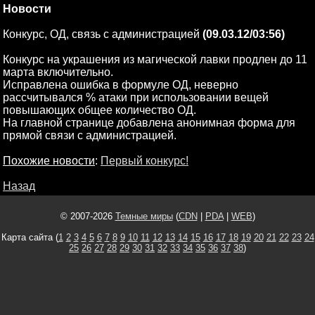
Новости
Конкурс, ОД, связь с администрацией
(09.03.12/03:56)
Конкурс на украшения из магической лавки продлен до 11
марта включительно.
Исправлена ошибка в формуле ОД, неверно
рассчитывался % атаки при использовании вещей
повышающих общее количество ОД.
На главной странице добавлена анонимная форма для
прямой связи с администрацией.
Похожие новости
:
Первый конкурс!
Назад
© 2007-2026
Темные миры
(
CDN
|
PDA
|
WEB
)
Карта сайта (
1
2
3
4
5
6
7
8
9
10
11
12
13
14
15
16
17
18
19
20
21
22
23
24
25
26
27
28
29
30
31
32
33
34
35
36
37
38
)