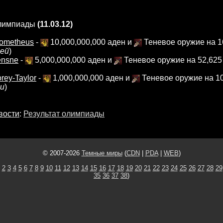
олимпиады
(11.03.12)
ometheus
-
10,000,000,000 аден и
Теневое оружие на 1
лей
)
ensne
-
5,000,000,000 аден и
Теневое оружие на 52,625 
rey-Taylor
-
1,000,000,000 аден и
Теневое оружие на 10
ли
)
вости
:
Результат олимпиады
© 2007-2026
Темные миры
(
CDN
|
PDA
|
WEB
)
2
3
4
5
6
7
8
9
10
11
12
13
14
15
16
17
18
19
20
21
22
23
24
25
26
27
28
29
35
36
37
38
)