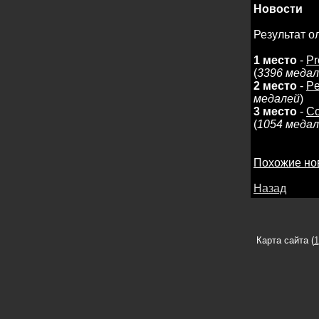
Новости
Результат 
1 место
-
Pr
(
3396 меда
2 место
-
P
медалей
)
3 место
-
Co
(
1054 меда
Похожие но
Назад
Карта сайта (
1