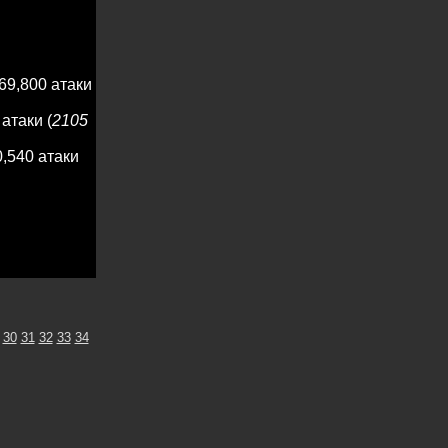
69,800 атаки
атаки (
2105
,540 атаки
30
31
32
33
34