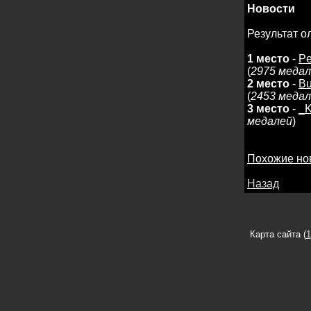
Новости
Результат 
1 место
-
P
(
2975 меда
2 место
-
Bu
(
2453 меда
3 место
-
_
медалей
)
Похожие но
Назад
Карта сайта (
1