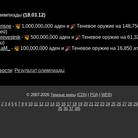
олимпиады
(18.03.12)
ensne
-
1,000,000,000 аден и
Теневое оружие на 148,75
лей
)
revestnik
-
500,000,000 аден и
Теневое оружие на 61,3
ли
)
KaM_
-
100,000,000 аден и
Теневое оружие на 16,850 ат
вости
:
Результат олимпиады
© 2007-2026
Темные миры
(
CDN
|
PDA
|
WEB
)
2
3
4
5
6
7
8
9
10
11
12
13
14
15
16
17
18
19
20
21
22
23
24
25
26
27
28
29
35
36
37
38
)