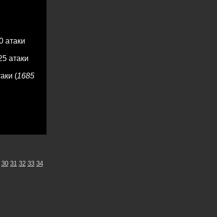
0 атаки
25 атаки
аки (
1685
30
31
32
33
34