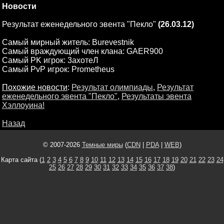
Новости
Результат еженедельного эвента "Пекло"
(26.03.12)
Самый мирный житель: Burevestnik
Самый враждующий член клана: GAER900
Самый PK игрок: 3ахотеЛ
Самый PvP игрок: Prometheus
Похожие новости
:
Результат олимпиады
,
Результат
еженедельного эвента "Пекло"
,
Результаты эвента
Хэллоуина!
Назад
© 2007-2026
Темные миры
(
CDN
|
PDA
|
WEB
)
Карта сайта (
1
2
3
4
5
6
7
8
9
10
11
12
13
14
15
16
17
18
19
20
21
22
23
24
25
26
27
28
29
30
31
32
33
34
35
36
37
38
)