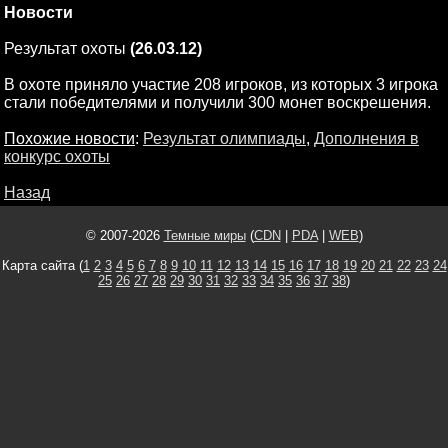
Новости
Результат охоты
(26.03.12)
В охоте приняло участие 208 игроков, из которых 3 игрока
стали победителями и получили 300 монет воскрешения.
Похожие новости
:
Результат олимпиады
,
Дополнения в
конкурс охоты
Назад
© 2007-2026
Темные миры
(
CDN
|
PDA
|
WEB
)
Карта сайта (
1
2
3
4
5
6
7
8
9
10
11
12
13
14
15
16
17
18
19
20
21
22
23
24
25
26
27
28
29
30
31
32
33
34
35
36
37
38
)