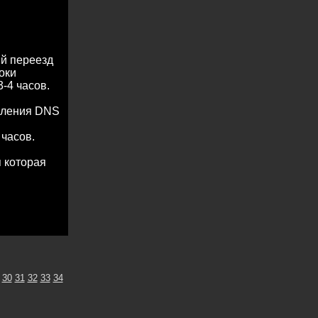
ый переезд
оки
-4 часов.
овления DNS
 часов.
 которая
30
31
32
33
34