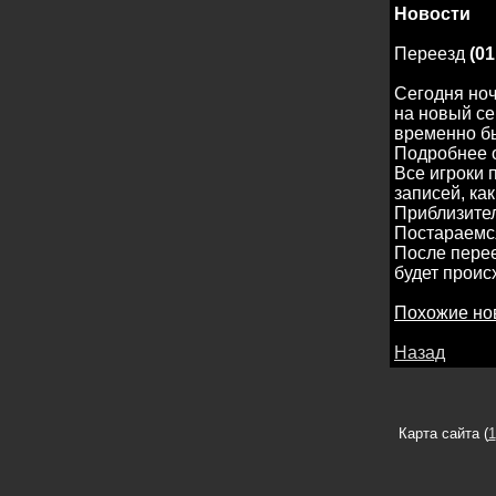
Новости
Переезд
(01
Сегодня ноч
на новый се
временно бы
Подробнее о
Все игроки 
записей, как
Приблизител
Постараемся
После перее
будет проис
Похожие но
Назад
Карта сайта (
1