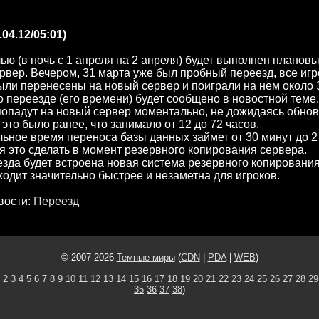
.04.12/05:01)
ью (в ночь с 1 апреля на 2 апреля) будет выполнен планов
рвер. Вечером, 31 марта уже был пробный переезд, все игр
ли перенесены на новый сервер и поиграли на нем около 3
 переезде (его времени) будет сообщено в новостной теме.
попадут на новый сервер моментально, не дожидаясь обн
 это было ранее, что занимало от 12 до 72 часов.
ьное время переноса базы данных займет от 30 минут до 2
 это сделать в момент резервного копирования сервера.
зда будет встроена новая система резервного копирования
ходит значительно быстрее и незаметна для игроков.
вости
:
Переезд
© 2007-2026
Темные миры
(
CDN
|
PDA
|
WEB
)
2
3
4
5
6
7
8
9
10
11
12
13
14
15
16
17
18
19
20
21
22
23
24
25
26
27
28
29
35
36
37
38
)