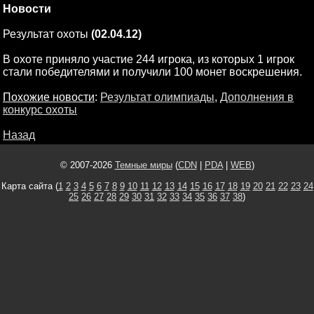
Новости
Результат охоты
(02.04.12)
В охоте приняло участие 244 игрока, из которых 1 игрок
стали победителями и получили 100 монет воскрешения.
Похожие новости
:
Результат олимпиады
,
Дополнения в
конкурс охоты
Назад
© 2007-2026
Темные миры
(
CDN
|
PDA
|
WEB
)
Карта сайта (
1
2
3
4
5
6
7
8
9
10
11
12
13
14
15
16
17
18
19
20
21
22
23
24
25
26
27
28
29
30
31
32
33
34
35
36
37
38
)