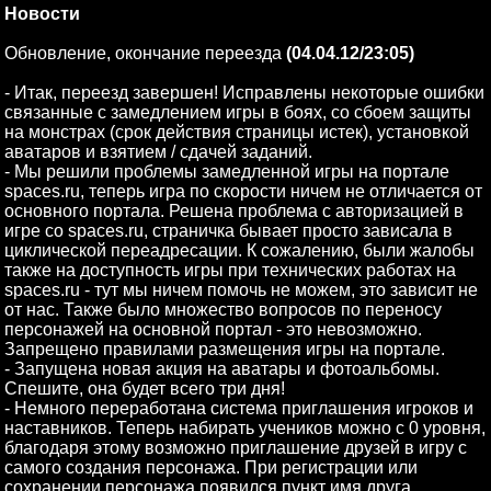
Новости
Обновление, окончание переезда
(04.04.12/23:05)
- Итак, переезд завершен! Исправлены некоторые ошибки
связанные с замедлением игры в боях, со сбоем защиты
на монстрах (срок действия страницы истек), установкой
аватаров и взятием / сдачей заданий.
- Мы решили проблемы замедленной игры на портале
spaces.ru, теперь игра по скорости ничем не отличается от
основного портала. Решена проблема с авторизацией в
игре со spaces.ru, страничка бывает просто зависала в
циклической переадресации. К сожалению, были жалобы
также на доступность игры при технических работах на
spaces.ru - тут мы ничем помочь не можем, это зависит не
от нас. Также было множество вопросов по переносу
персонажей на основной портал - это невозможно.
Запрещено правилами размещения игры на портале.
- Запущена новая акция на аватары и фотоальбомы.
Спешите, она будет всего три дня!
- Немного переработана система приглашения игроков и
наставников. Теперь набирать учеников можно с 0 уровня,
благодаря этому возможно приглашение друзей в игру с
самого создания персонажа. При регистрации или
сохранении персонажа появился пункт имя друга,