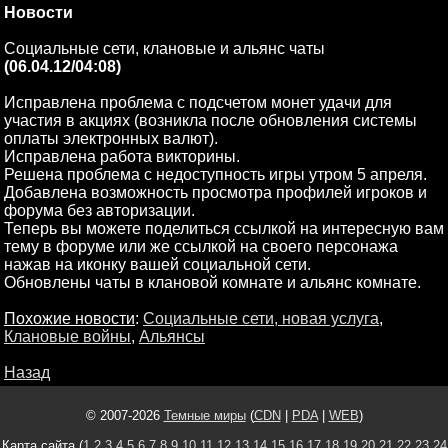
Новости
Социальные сети, клановые и альянс чаты
(06.04.12/04:08)
Исправлена проблема с подсчетом монет удачи для
участия в акциях (возникла после обновления системы
оплаты электронных валют).
Исправлена работа викторины.
Решена проблема с недоступность игры утром 5 апреля.
Добавлена возможность просмотра профилей игроков и
форума без авторизации.
Теперь вы можете поделиться ссылкой на интересную вам
тему в форуме или же ссылкой на своего персонажа
нажав на иконку вашей социальной сети.
Обновлены чаты в клановой комнате и альянс комнате.
Похожие новости
:
Социальные сети, новая услуга
,
Клановые войны
,
Альянсы
Назад
© 2007-2026
Темные миры
(
CDN
|
PDA
|
WEB
)
Карта сайта (
1
2
3
4
5
6
7
8
9
10
11
12
13
14
15
16
17
18
19
20
21
22
23
24