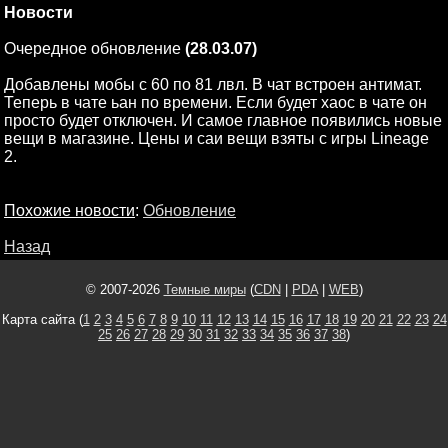
Новости
Очередное обновление
(28.03.07)
Добавлены мобы с 60 по 81 лвл. В чат встроен антимат.
Теперь в чате ьан по времени. Если будет хаос в чате он
просто будет отключен. И самое главное появились новые
вещи в магазине. Цены и саи вещи взяты с игры Lineage
2.
Похожие новости
:
Обновление
Назад
© 2007-2026
Темные миры
(
CDN
|
PDA
|
WEB
)
Карта сайта (
1
2
3
4
5
6
7
8
9
10
11
12
13
14
15
16
17
18
19
20
21
22
23
24
25
26
27
28
29
30
31
32
33
34
35
36
37
38
)