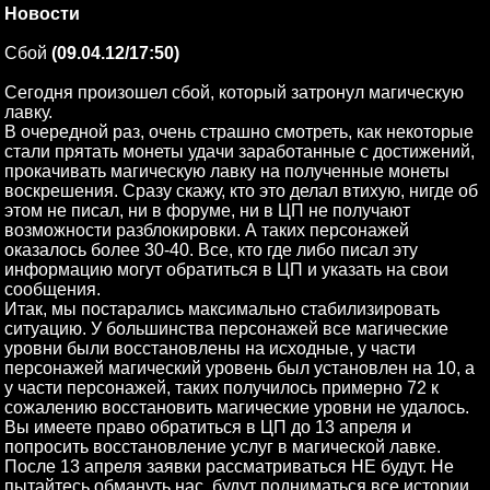
Новости
Сбой
(09.04.12/17:50)
Сегодня произошел сбой, который затронул магическую
лавку.
В очередной раз, очень страшно смотреть, как некоторые
стали прятать монеты удачи заработанные с достижений,
прокачивать магическую лавку на полученные монеты
воскрешения. Сразу скажу, кто это делал втихую, нигде об
этом не писал, ни в форуме, ни в ЦП не получают
возможности разблокировки. А таких персонажей
оказалось более 30-40. Все, кто где либо писал эту
информацию могут обратиться в ЦП и указать на свои
сообщения.
Итак, мы постарались максимально стабилизировать
ситуацию. У большинства персонажей все магические
уровни были восстановлены на исходные, у части
персонажей магический уровень был установлен на 10, а
у части персонажей, таких получилось примерно 72 к
сожалению восстановить магические уровни не удалось.
Вы имеете право обратиться в ЦП до 13 апреля и
попросить восстановление услуг в магической лавке.
После 13 апреля заявки рассматриваться НЕ будут. Не
пытайтесь обмануть нас, будут подниматься все истории