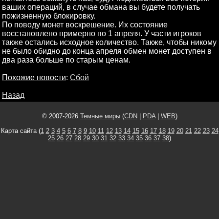
ваших операций, в случае обмана вы будете получать
пожизненную блокировку.
По поводу монет воскрешение. Их состояние
восстановлено примерно по 1 апреля. У части игроков
также остались исходное количество. Также, чтобы никому
не было обидно до конца апреля обмен монет доступен в
два раза больше по старым ценам.
Похожие новости
:
Сбой
Назад
© 2007-2026
Темные миры
(
CDN
|
PDA
|
WEB
)
Карта сайта (
1
2
3
4
5
6
7
8
9
10
11
12
13
14
15
16
17
18
19
20
21
22
23
24
25
26
27
28
29
30
31
32
33
34
35
36
37
38
)