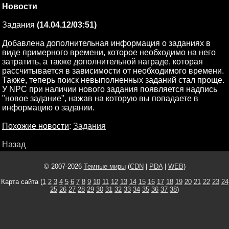
Новости
Задания
(14.04.12/03:51)
Добавлена дополнительная информация о заданиях в
виде примерного времени, которое необходимо на него
затратить, а также дополнительной награде, которая
рассчитывается в зависимости от необходимого времени.
Также, теперь поиск невыполненных заданий стал проще.
У NPC при наличии нового задания появляется надпись
"новое задание", нажав на которую вы попадаете в
информацию о задании.
Похожие новости
:
Задания
Назад
© 2007-2026
Темные миры
(
CDN
|
PDA
|
WEB
)
Карта сайта (
1
2
3
4
5
6
7
8
9
10
11
12
13
14
15
16
17
18
19
20
21
22
23
24
25
26
27
28
29
30
31
32
33
34
35
36
37
38
)