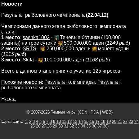
Новости
Результат рыболовного чемпионата
(22.04.12)
Чемпионами данного этапа рыболовного чемпионата
стали:
1 место
:
sashka1002
-
Теневые ботинки (100,000
защиты) на трое суток и
500,000,000 аден (
1249 рыб
)
2 место
:
SRTS
-
250,000,000 аден и
монета удачи
(
1215 рыб
)
3 место
:
Skifa
-
100,000,000 аден (
1168 рыб
)
Всего в данном этапе приняло участие 125 игроков.
Похожие новости
:
Результат олимпиады
,
Результат
рыболовного чемпионата
Назад
© 2007-2026
Темные миры
(
CDN
|
PDA
|
WEB
)
Карта сайта (
1
2
3
4
5
6
7
8
9
10
11
12
13
14
15
16
17
18
19
20
21
22
23
24
25
26
27
28
29
30
31
32
33
34
35
36
37
38
)