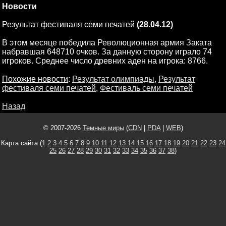
Новости
Результат фестиваля семи печатей
(28.04.12)
В этом месяце победила Революционная армия Заката
набравшая 648710 очков. За данную сторону играло 74
игроков. Среднее число древних аден на игрока: 8766.
Похожие новости
:
Результат олимпиады
,
Результат
фестиваля семи печатей
,
Фестиваль семи печатей
Назад
© 2007-2026
Темные миры
(
CDN
|
PDA
|
WEB
)
Карта сайта (
1
2
3
4
5
6
7
8
9
10
11
12
13
14
15
16
17
18
19
20
21
22
23
24
25
26
27
28
29
30
31
32
33
34
35
36
37
38
)