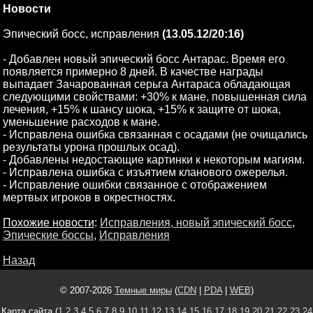
Новости
Эпический босс, исправления
(13.05.12/20:16)
- Добавлен новый эпический босс Антарас. Время его
появляется примерно 8 дней. В качестве награды
выпадает Зачарованная серьга Антараса обладающая
следующими свойствами: +30% к мане, повышенная сила
лечения, +15% к шансу шока, +15% к защите от шока,
уменьшение расходов к мане.
- Исправлена ошибка связанная с осадами (не очищались
результаты урона прошлых осад).
- Добавлены недостающие картинки к некоторым магиям.
- Исправлена ошибка с изъятием кланового ожерелья.
- Исправление ошибки связанное с отображением
мертвых игроков в окрестностях.
Похожие новости
:
Исправления, новый эпический босс
,
Эпические боссы
,
Исправления
Назад
© 2007-2026
Темные миры
(
CDN
|
PDA
|
WEB
)
Карта сайта (
1
2
3
4
5
6
7
8
9
10
11
12
13
14
15
16
17
18
19
20
21
22
23
24