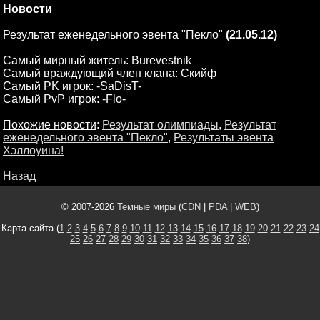
Новости
Результат еженедельного эвента "Пекло"
(21.05.12)
Самый мирный житель: Burevestnik
Самый враждующий член клана: Скийф
Самый PK игрок: -SaDisT-
Самый PvP игрок: -Flo-
Похожие новости
:
Результат олимпиады
,
Результат
еженедельного эвента "Пекло"
,
Результаты эвента
Хэллоуина!
Назад
© 2007-2026
Темные миры
(
CDN
|
PDA
|
WEB
)
Карта сайта (
1
2
3
4
5
6
7
8
9
10
11
12
13
14
15
16
17
18
19
20
21
22
23
24
25
26
27
28
29
30
31
32
33
34
35
36
37
38
)