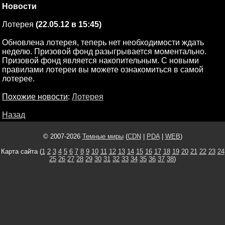
Новости
Лотерея
(22.05.12 в 15:45)
Обновлена лотерея, теперь нет необходимости ждать
неделю. Призовой фонд разыгрывается моментально.
Призовой фонд является накопительным. С новыми
правилами лотереи вы можете ознакомиться в самой
лотерее.
Похожие новости
:
Лотерея
Назад
© 2007-2026
Темные миры
(
CDN
|
PDA
|
WEB
)
Карта сайта (
1
2
3
4
5
6
7
8
9
10
11
12
13
14
15
16
17
18
19
20
21
22
23
24
25
26
27
28
29
30
31
32
33
34
35
36
37
38
)