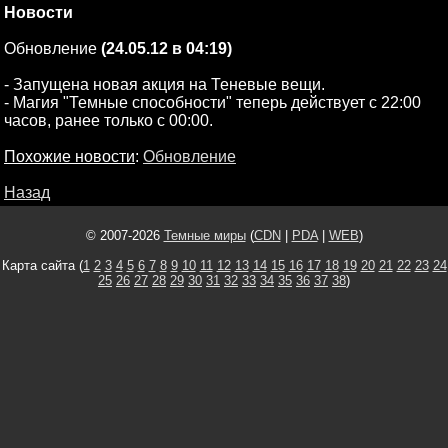
Новости
Обновление
(24.05.12 в 04:19)
- Запущена новая акция на Теневые вещи.
- Магия "Темные способности" теперь действует с 22:00
часов, ранее только с 00:00.
Похожие новости
:
Обновление
Назад
© 2007-2026
Темные миры
(
CDN
|
PDA
|
WEB
)
Карта сайта (
1
2
3
4
5
6
7
8
9
10
11
12
13
14
15
16
17
18
19
20
21
22
23
24
25
26
27
28
29
30
31
32
33
34
35
36
37
38
)