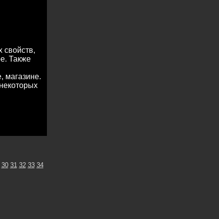
 свойств,
е. Также
, магазине.
 некоторых
30
31
32
33
34