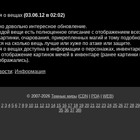
 о вещах
(03.06.12 в 02:02)
но довольно интересное обновление.
ждой вещи есть полноценное описание с отображением всех
картинки, очарования, прикрепленных магий и тому подобно
я на сколько вещь лучше или хуже по атаке или защите.
о вещах доступна в информации о персонажах, инвентаре
отображение картинок мечей в инвентаре (ранее картинки
ображались).
вости
:
Информация
© 2007-2026
Темные миры
(
CDN
|
PDA
|
WEB
)
2
3
4
5
6
7
8
9
10
11
12
13
14
15
16
17
18
19
20
21
22
23
24
25
26
27
28
29
35
36
37
38
)