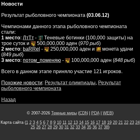
Новости
Результат рыболовного чемпионата
(03.06.12)
Чемпионами данного этапа рыболовного чемпионата
стали:
1 место
:
ЛтТт
-
Теневые ботинки (100,000 защиты) на
трое суток и
500,000,000 аден (
970 рыб
)
2 место
:
baRRel
-
250,000,000 аден и
монета удачи
(
849 рыб
)
3 место
:
потом_поменяю
-
100,000,000 аден (
848 рыб
)
Всего в данном этапе приняло участие 121 игроков.
Похожие новости
:
Результат олимпиады
,
Результат
рыболовного чемпионата
Назад
© 2007-2026
Темные миры
(
CDN
|
PDA
|
WEB
)
Карта сайта (
1
2
3
4
5
6
7
8
9
10
11
12
13
14
15
16
17
18
19
20
21
22
23
24
25
26
27
28
29
30
31
32
33
34
35
36
37
38
)