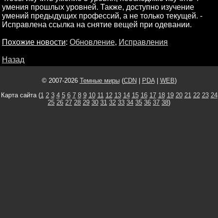
умения прошлых уровней. Также, доступно изучение
умений предыдущих профессий, а не только текущей. -
Исправлена ссылка на снятие вещей при одевании.
Похожие новости
:
Обновление
,
Исправления
Назад
© 2007-2026
Темные миры
(
CDN
|
PDA
|
WEB
)
Карта сайта (
1
2
3
4
5
6
7
8
9
10
11
12
13
14
15
16
17
18
19
20
21
22
23
24
25
26
27
28
29
30
31
32
33
34
35
36
37
38
)