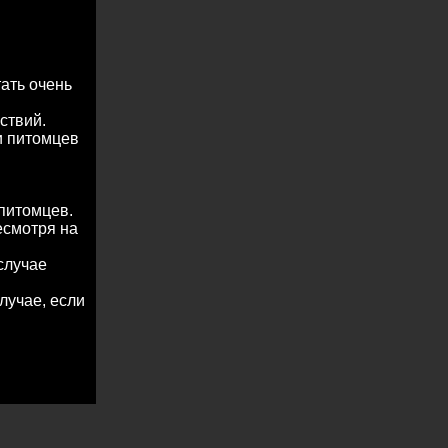
тать очень
ствий.
и питомцев
 питомцев.
есмотря на
случае
лучае, если