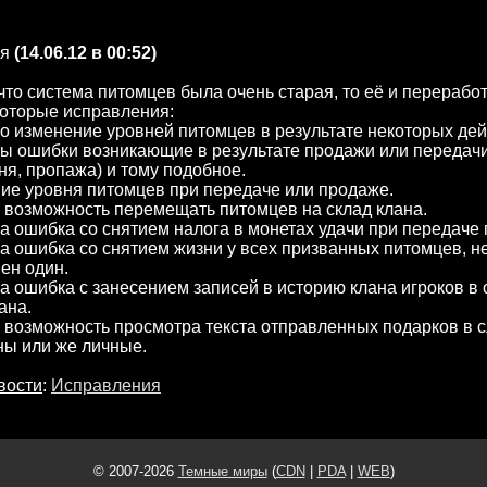
я
(14.06.12 в 00:52)
 что система питомцев была очень старая, то её и перерабо
которые исправления:
о изменение уровней питомцев в результате некоторых дей
ны ошибки возникающие в результате продажи или передач
ня, пропажа) и тому подобное.
ие уровня питомцев при передаче или продаже.
 возможность перемещать питомцев на склад клана.
а ошибка со снятием налога в монетах удачи при передаче
а ошибка со снятием жизни у всех призванных питомцев, н
вен один.
а ошибка с занесением записей в историю клана игроков в 
ана.
 возможность просмотра текста отправленных подарков в с
ны или же личные.
вости
:
Исправления
© 2007-2026
Темные миры
(
CDN
|
PDA
|
WEB
)