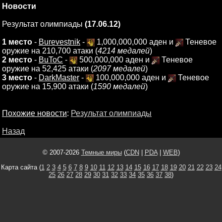
Новости
Результат олимпиады
(17.06.12)
1 место
-
Burevestnik
-
1,000,000,000 аден и
Теневое
оружие на 210,700 атаки (
4214 медалей
)
2 место
-
BuToC
-
500,000,000 аден и
Теневое
оружие на 52,425 атаки (
2097 медалей
)
3 место
-
DarkMaster
-
100,000,000 аден и
Теневое
оружие на 15,900 атаки (
1590 медалей
)
Похожие новости
:
Результат олимпиады
Назад
© 2007-2026
Темные миры
(
CDN
|
PDA
|
WEB
)
Карта сайта (
1
2
3
4
5
6
7
8
9
10
11
12
13
14
15
16
17
18
19
20
21
22
23
24
25
26
27
28
29
30
31
32
33
34
35
36
37
38
)