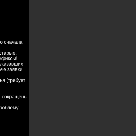
о сначала
старые.
ефиксы!
 указавших
аче заявки
ья (требует
и сокращены
проблему