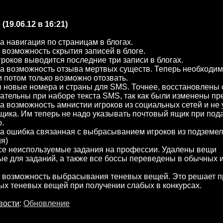
е
(19.06.12 в 16:21)
а навигация по страницам в блогах.
 возможность скрытия записей в блоге.
игроков выводится последние три записи в блогах.
а возможность отзыва мертвых существ. Теперь необходим
и потом только возможно отозвать.
 новые номера и страны для SMS. Точнее, восстановлены 
ательны при наборе текста SMS, так как были изменены пр
а возможность амнистии игроков из социальных сетей и не
щика. Им теперь не надо указывать почтовый ящик при под
.
а ошибка связанная с выбрасыванием игроков из подземел
я)
все неиспользуемые задания на профессии. Удалены вещи
е для заданий, а также все боссы переведены в обычных 
а возможность выбрасывания теневых вещей. Это решает 
ых теневых вещей при получении слабых в конкурсах.
вости
:
Обновление