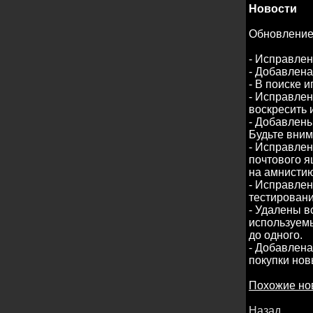
Новости
Обновлени
- Исправлен
- Добавлена
- В поиске 
- Исправлен
воскресить 
- Добавлены
Будьте вним
- Исправлен
почтового я
на амнистию
- Исправлен
тестировани
- Удалены 
используемы
до одного.
- Добавлен
покупки нов
Похожие но
Назад