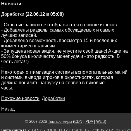
Новости
Доработки
(22.06.12 в 05:08)
- Скрытые записи не отображаются в поиске игроков
- Добавлены разделы самых обсуждаемых и самых
лучших записей.
- Добавлена возможность просмотра 15-и последних
комментариев к записям.
- Запущена новая акция, не упустите свой шанс! Акции на
50% бонуса к количеству монет удачи - это редкость. В
честь лета! :)
-
Некоторая оптимизация системы вспомогательных магий
и системы вывода игроков в окрестностях, которая
должна понизить нагрузку на сервер в пиковые
часы.
Похожие новости
:
Доработки
Назад
© 2007-2026
Темные миры
(
CDN
|
PDA
|
WEB
)
Карта сайта (
1
2
3
4
5
6
7
8
9
10
11
12
13
14
15
16
17
18
19
20
21
22
23
24