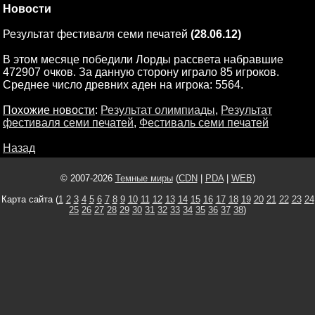
Новости
Результат фестиваля семи печатей
(28.06.12)
В этом месяце победили Лорды рассвета набравшие
472907 очков. За данную сторону играло 85 игроков.
Среднее число древних аден на игрока: 5564.
Похожие новости
:
Результат олимпиады
,
Результат
фестиваля семи печатей
,
Фестиваль семи печатей
Назад
© 2007-2026
Темные миры
(
CDN
|
PDA
|
WEB
)
Карта сайта (
1
2
3
4
5
6
7
8
9
10
11
12
13
14
15
16
17
18
19
20
21
22
23
24
25
26
27
28
29
30
31
32
33
34
35
36
37
38
)