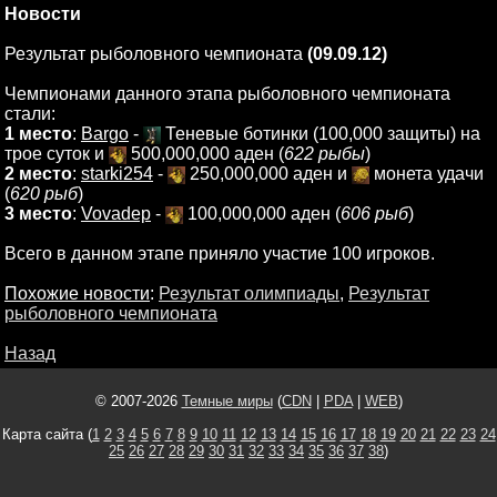
Новости
Результат рыболовного чемпионата
(09.09.12)
Чемпионами данного этапа рыболовного чемпионата
стали:
1 место
:
Bargo
-
Теневые ботинки (100,000 защиты) на
трое суток и
500,000,000 аден (
622 рыбы
)
2 место
:
starki254
-
250,000,000 аден и
монета удачи
(
620 рыб
)
3 место
:
Vovadep
-
100,000,000 аден (
606 рыб
)
Всего в данном этапе приняло участие 100 игроков.
Похожие новости
:
Результат олимпиады
,
Результат
рыболовного чемпионата
Назад
© 2007-2026
Темные миры
(
CDN
|
PDA
|
WEB
)
Карта сайта (
1
2
3
4
5
6
7
8
9
10
11
12
13
14
15
16
17
18
19
20
21
22
23
24
25
26
27
28
29
30
31
32
33
34
35
36
37
38
)