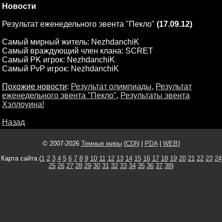
Новости
Результат еженедельного эвента "Пекло"
(17.09.12)
Самый мирный житель: NezhdanchiK
Самый враждующий член клана: SCRET
Самый PK игрок: NezhdanchiK
Самый PvP игрок: NezhdanchiK
Похожие новости
:
Результат олимпиады
,
Результат
еженедельного эвента "Пекло"
,
Результаты эвента
Хэллоуина!
Назад
© 2007-2026
Темные миры
(
CDN
|
PDA
|
WEB
)
Карта сайта (
1
2
3
4
5
6
7
8
9
10
11
12
13
14
15
16
17
18
19
20
21
22
23
24
25
26
27
28
29
30
31
32
33
34
35
36
37
38
)