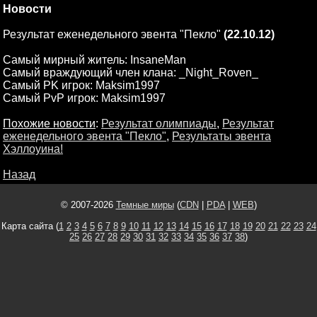
Новости
Результат еженедельного эвента "Пекло"
(22.10.12)
Самый мирный житель: InsaneMan
Самый враждующий член клана: _Night_Roven_
Самый PK игрок: Maksim1997
Самый PvP игрок: Maksim1997
Похожие новости
:
Результат олимпиады
,
Результат
еженедельного эвента "Пекло"
,
Результаты эвента
Хэллоуина!
Назад
© 2007-2026
Темные миры
(
CDN
|
PDA
|
WEB
)
Карта сайта (
1
2
3
4
5
6
7
8
9
10
11
12
13
14
15
16
17
18
19
20
21
22
23
24
25
26
27
28
29
30
31
32
33
34
35
36
37
38
)