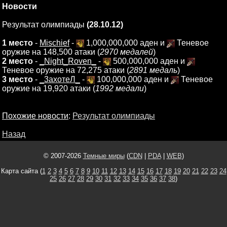
Новости
Результат олимпиады
(28.10.12)
1 место
-
Mischief
-
1,000,000,000 аден и
Теневое
оружие на 148,500 атаки (
2970 медалей
)
2 место
-
_Night_Roven_
-
500,000,000 аден и
Теневое оружие на 72,275 атаки (
2891 медаль
)
3 место
-
_3ахотеЛ_
-
100,000,000 аден и
Теневое
оружие на 19,920 атаки (
1992 медали
)
Похожие новости
:
Результат олимпиады
Назад
© 2007-2026
Темные миры
(
CDN
|
PDA
|
WEB
)
Карта сайта (
1
2
3
4
5
6
7
8
9
10
11
12
13
14
15
16
17
18
19
20
21
22
23
24
25
26
27
28
29
30
31
32
33
34
35
36
37
38
)