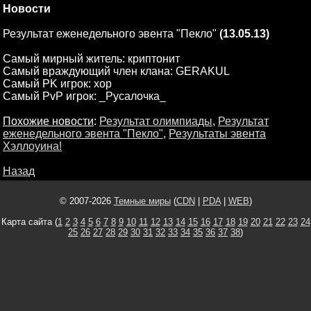
Новости
Результат еженедельного эвента "Пекло"
(13.05.13)
Самый мирный житель: криптонит
Самый враждующий член клана: GERAKUL
Самый PK игрок: хор
Самый PvP игрок: _Русалочка_
Похожие новости
:
Результат олимпиады
,
Результат
еженедельного эвента "Пекло"
,
Результаты эвента
Хэллоуина!
Назад
© 2007-2026
Темные миры
(
CDN
|
PDA
|
WEB
)
Карта сайта (
1
2
3
4
5
6
7
8
9
10
11
12
13
14
15
16
17
18
19
20
21
22
23
24
25
26
27
28
29
30
31
32
33
34
35
36
37
38
)