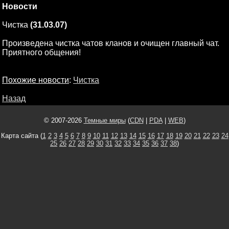
Новости
Чистка
(31.03.07)
Произведена чистка чатов кланов и очищен главный чат.
Приятного общения!
Похожие новости
:
Чистка
Назад
© 2007-2026
Темные миры
(
CDN
|
PDA
|
WEB
)
Карта сайта (
1
2
3
4
5
6
7
8
9
10
11
12
13
14
15
16
17
18
19
20
21
22
23
24
25
26
27
28
29
30
31
32
33
34
35
36
37
38
)