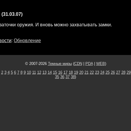
е
(31.03.07)
аточки оружия. И вновь можно захватывать замки.
вости
:
Обновление
© 2007-2026
Темные миры
(
CDN
|
PDA
|
WEB
)
2
3
4
5
6
7
8
9
10
11
12
13
14
15
16
17
18
19
20
21
22
23
24
25
26
27
28
29
35
36
37
38
)