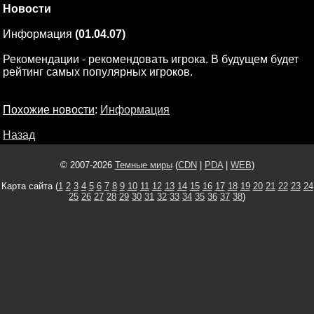
Новости
Информация
(01.04.07)
Рекомендации - рекомендовать игрока. В будущем будет
рейтинг самых популярных игроков.
Похожие новости
:
Информация
Назад
© 2007-2026
Темные миры
(
CDN
|
PDA
|
WEB
)
Карта сайта (
1
2
3
4
5
6
7
8
9
10
11
12
13
14
15
16
17
18
19
20
21
22
23
24
25
26
27
28
29
30
31
32
33
34
35
36
37
38
)